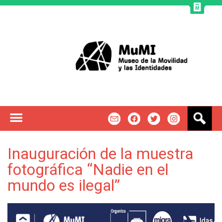
Jump to navigation
B
m
f
t
u
s
c
Inauguración de la muestra
a
fotográfica “Nadie en el
r
mundo es ilegal”