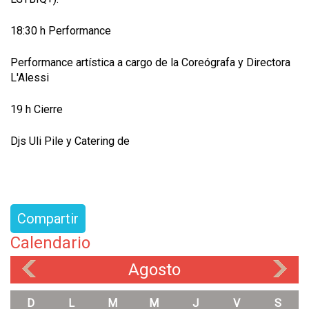
18:30 h Performance
Performance artística a cargo de la Coreógrafa y Directora
L'Alessi
19 h Cierre
Djs Uli Pile y Catering de
Compartir
Calendario
Agosto
«
»
D
L
M
M
J
V
S