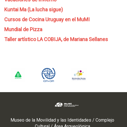
Kuntai Ma (La lucha sigue)
Cursos de Cocina Uruguay en el MuMI
Mundial de Pizza
Taller artístico LA COBIJA, de Mariana Sellanes
Museo de la Movilidad y las Identidades / Complejo
Cultural / Área Arqueológica