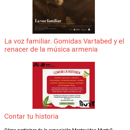
La voz familiar. Gomidas Vartabed y el
renacer de la música armenia
Contar tu historia