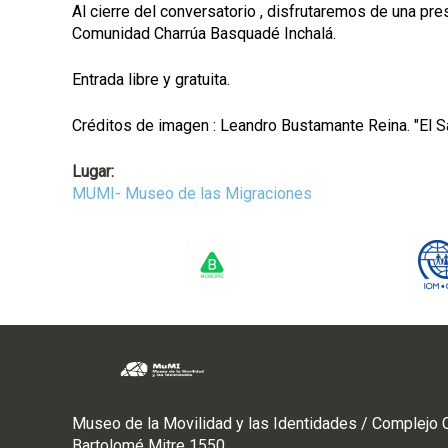
Al cierre del conversatorio , disfrutaremos de una pre
Comunidad Charrúa Basquadé Inchalá.
Entrada libre y gratuita.
Créditos de imagen : Leandro Bustamante Reina. "El S
Lugar:
MUMI- Museo de las Migraciones
Museo de la Movilidad y las Identidades / Complejo C
Bartolomé Mitre 1550