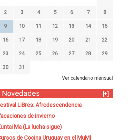
2
3
4
5
6
7
8
9
10
11
12
13
14
15
16
17
18
19
20
21
22
23
24
25
26
27
28
29
30
31
Ver calendario mensual
Novedades
[+]
estival LiBres: Afrodescendencia
acaciones de invierno
untai Ma (La lucha sigue)
ursos de Cocina Uruguay en el MuMI