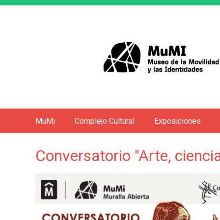
MuMi
Complejo Cultural
Exposiciones
M
e
Conversatorio "Arte, ciencia,
n
ú
p
r
i