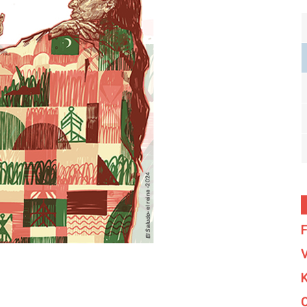
F
V
K
C