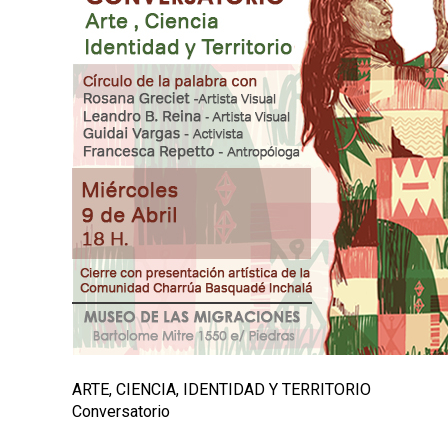
n
c
i
p
a
l
ARTE, CIENCIA, IDENTIDAD Y TERRITORIO
Conversatorio