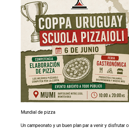
n
c
i
p
a
l
Mundial de pizza
Un campeonato y un buen plan par a venir y disfrutar co