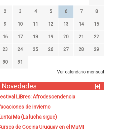
2
3
4
5
6
7
8
9
10
11
12
13
14
15
16
17
18
19
20
21
22
23
24
25
26
27
28
29
30
31
Ver calendario mensual
Novedades
[+]
estival LiBres: Afrodescendencia
acaciones de invierno
untai Ma (La lucha sigue)
ursos de Cocina Uruguay en el MuMI