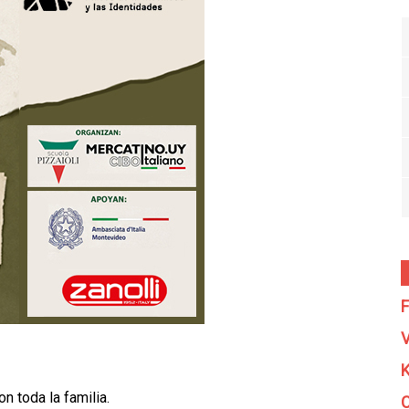
F
V
K
n toda la familia.
C