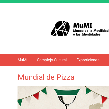
MuMi
Complejo Cultural
Exposiciones
M
e
Mundial de Pizza
n
ú
p
r
i