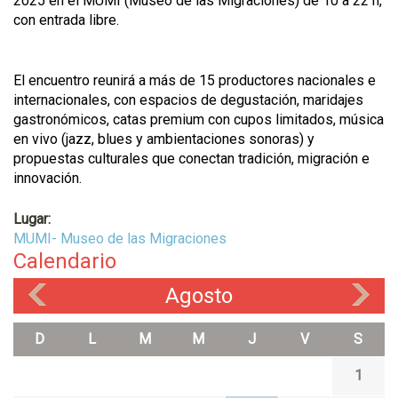
2025 en el MUMI (Museo de las Migraciones) de 10 a 22 h,
con entrada libre.
El encuentro reunirá a más de 15 productores nacionales e
internacionales, con espacios de degustación, maridajes
gastronómicos, catas premium con cupos limitados, música
en vivo (jazz, blues y ambientaciones sonoras) y
propuestas culturales que conectan tradición, migración e
innovación.
Lugar:
MUMI- Museo de las Migraciones
Calendario
Agosto
«
»
D
L
M
M
J
V
S
1