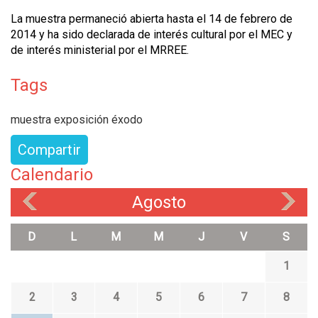
La muestra permaneció abierta hasta el 14 de febrero de
2014 y ha sido declarada de interés cultural por el MEC y
de interés ministerial por el MRREE.
Tags
muestra exposición éxodo
Compartir
Calendario
Agosto
«
»
D
L
M
M
J
V
S
1
2
3
4
5
6
7
8