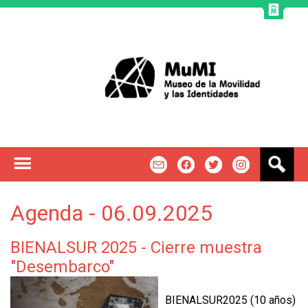
Jump to navigation
B
m
f
t
u
s
c
Agenda - 06.09.2025
a
r
BIENALSUR 2025 - Cierre muestra
"Desembarco"
BIENALSUR2025 (10 años)