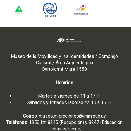
r
c
o
"
Museo de la Movilidad y las Identidades / Complejo
Cultural / Área Arqueológica
Bartolomé Mitre 1550
Horarios
Martes a viernes de 11 a 17 H
Sábados y feriados laborables 10 a 16 H
Correo
:
museo.migraciones@imm.gub.uy
Teléfonos
: 1950 int. 8245 (Recepción) y 8247 (Educación
- administración)