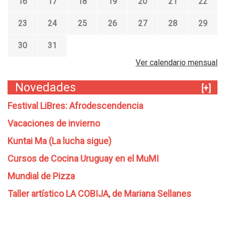
16
17
18
19
20
21
22
C
i
23
24
25
26
27
28
29
e
r
30
31
r
e
Ver calendario mensual
m
u
Novedades
[+]
e
s
Festival LiBres: Afrodescendencia
t
Vacaciones de invierno
r
a
Kuntai Ma (La lucha sigue)
"
D
Cursos de Cocina Uruguay en el MuMI
e
Mundial de Pizza
s
e
Taller artístico LA COBIJA, de Mariana Sellanes
m
b
a