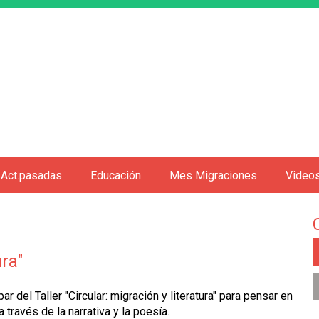
Jump to navigation
Act.pasadas
Educación
Mes Migraciones
Video
ura"
ar del Taller "Circular: migración y literatura" para pensar en
través de la narrativa y la poesía.