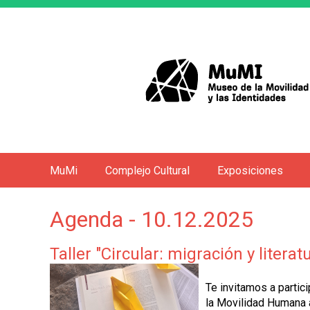
MuMi
Complejo Cultural
Exposiciones
M
e
Agenda - 10.12.2025
n
ú
Taller "Circular: migración y literat
p
r
Te invitamos a particip
i
la Movilidad Humana a 