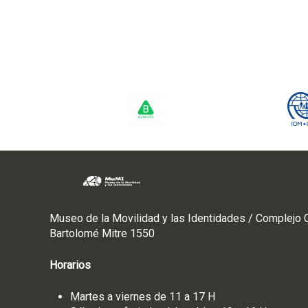
r
:
m
i
g
r
a
c
i
ó
n
y
l
i
t
Museo de la Movilidad y las Identidades / Complejo C
e
Bartolomé Mitre 1550
r
a
Horarios
t
u
Martes a viernes de 11 a 17 H
r