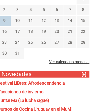
2
3
4
5
6
7
8
9
10
11
12
13
14
15
16
17
18
19
20
21
22
23
24
25
26
27
28
29
30
31
Ver calendario mensual
Novedades
[+]
estival LiBres: Afrodescendencia
acaciones de invierno
untai Ma (La lucha sigue)
ursos de Cocina Uruguay en el MuMI