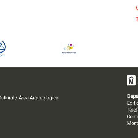
M
T
Depa
ultural / Área Arqueológica
Edifi
Telé
Cont
Mont