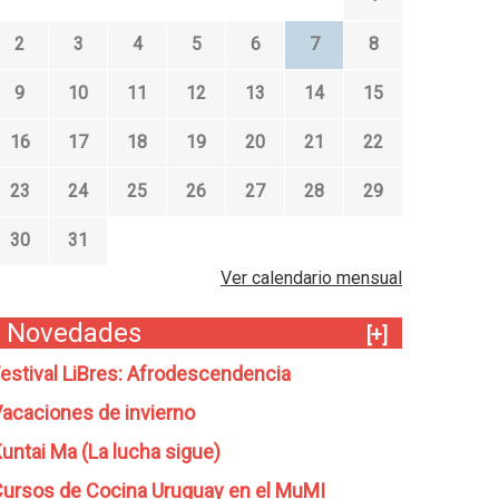
2
3
4
5
6
7
8
9
10
11
12
13
14
15
16
17
18
19
20
21
22
23
24
25
26
27
28
29
30
31
Ver calendario mensual
Novedades
[+]
estival LiBres: Afrodescendencia
acaciones de invierno
untai Ma (La lucha sigue)
ursos de Cocina Uruguay en el MuMI