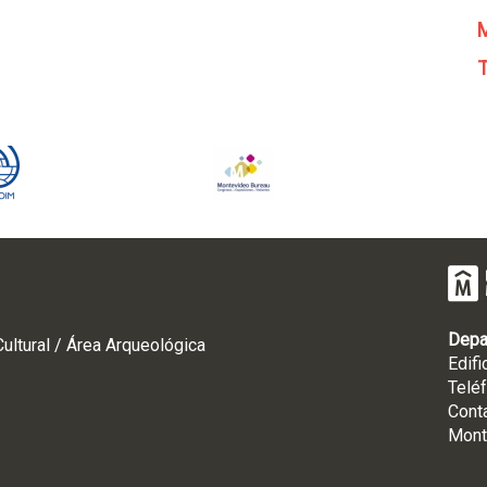
M
T
Depa
ultural / Área Arqueológica
Edifi
Telé
Cont
Mont