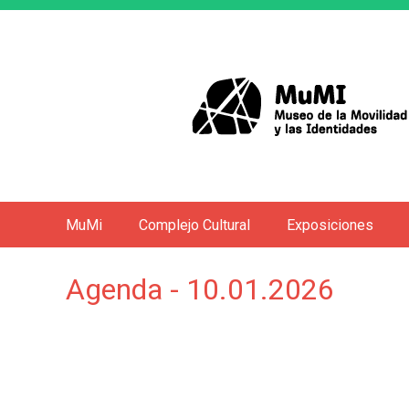
MuMi
Complejo Cultural
Exposiciones
M
e
Agenda - 10.01.2026
n
ú
p
r
i