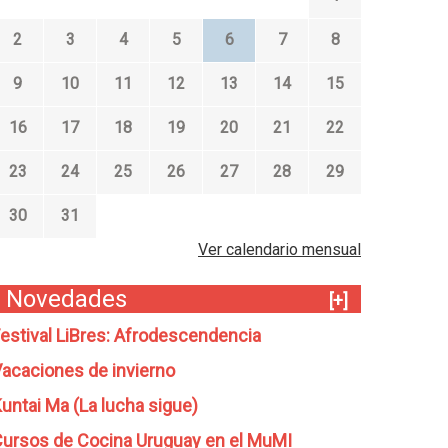
2
3
4
5
6
7
8
9
10
11
12
13
14
15
16
17
18
19
20
21
22
23
24
25
26
27
28
29
30
31
Ver calendario mensual
Novedades
[+]
estival LiBres: Afrodescendencia
acaciones de invierno
untai Ma (La lucha sigue)
ursos de Cocina Uruguay en el MuMI