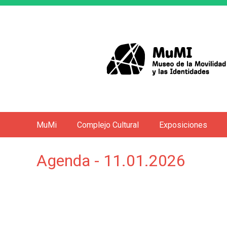
MuMi
Complejo Cultural
Exposiciones
M
e
Agenda - 11.01.2026
n
ú
p
r
i