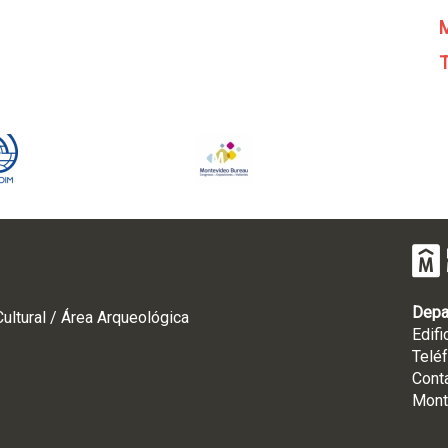
M
T
Depa
ultural / Área Arqueológica
Edifi
Telé
Cont
Mont