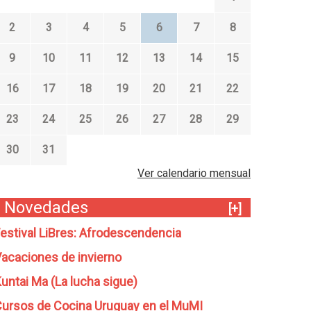
2
3
4
5
6
7
8
9
10
11
12
13
14
15
16
17
18
19
20
21
22
23
24
25
26
27
28
29
30
31
Ver calendario mensual
Novedades
[+]
estival LiBres: Afrodescendencia
acaciones de invierno
untai Ma (La lucha sigue)
ursos de Cocina Uruguay en el MuMI