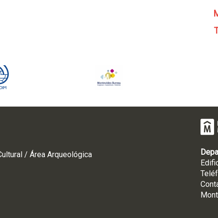
M
T
Depa
ultural / Área Arqueológica
Edifi
Telé
Cont
Mont