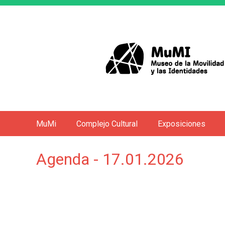
MuMi
Complejo Cultural
Exposiciones
M
e
Agenda - 17.01.2026
n
ú
p
r
i