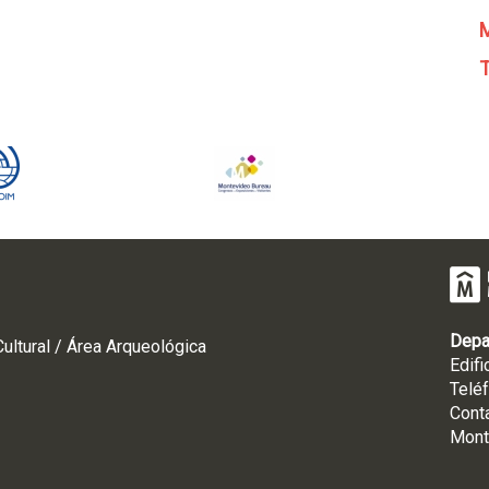
M
T
Depa
ultural / Área Arqueológica
Edifi
Telé
Cont
Mont