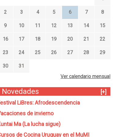
2
3
4
5
6
7
8
9
10
11
12
13
14
15
16
17
18
19
20
21
22
23
24
25
26
27
28
29
30
31
Ver calendario mensual
Novedades
[+]
estival LiBres: Afrodescendencia
acaciones de invierno
untai Ma (La lucha sigue)
ursos de Cocina Uruguay en el MuMI