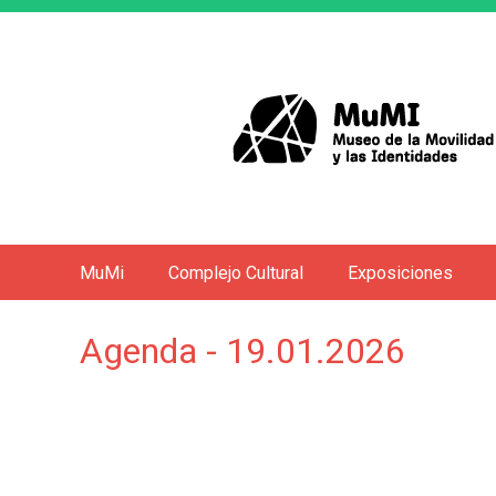
MuMi
Complejo Cultural
Exposiciones
M
e
Agenda - 19.01.2026
n
ú
p
r
i