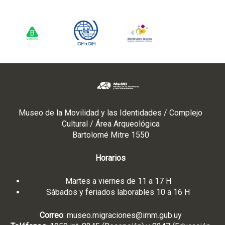
n
a
d
e
m
i
g
r
a
n
t
Museo de la Movilidad y las Identidades / Complejo
e
Cultural / Área Arqueológica
s
Bartolomé Mitre 1550
.
1
Horarios
9
d
Martes a viernes de 11 a 17 H
e
Sábados y feriados laborables 10 a 16 H
s
e
Correo
:
museo.migraciones@imm.gub.uy
p