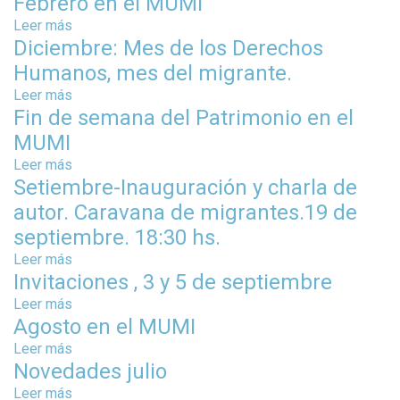
Febrero en el MUMI
o
b
Leer más
s
r
Diciembre: Mes de los Derechos
o
e
b
Humanos, mes del migrante.
F
r
Leer más
s
e
e
Fin de semana del Patrimonio en el
o
b
F
b
r
MUMI
e
r
e
b
Leer más
s
e
r
r
Setiembre-Inauguración y charla de
o
D
o
e
b
autor. Caravana de migrantes.19 de
i
e
r
r
c
septiembre. 18:30 hs.
n
o
e
i
e
Leer más
s
e
F
e
l
Invitaciones , 3 y 5 de septiembre
o
n
i
m
M
b
e
n
Leer más
s
b
U
r
l
d
Agosto en el MUMI
o
r
M
e
M
e
b
Leer más
s
e
I
S
U
s
r
Novedades julio
o
:
e
M
e
e
b
M
Leer más
s
t
I