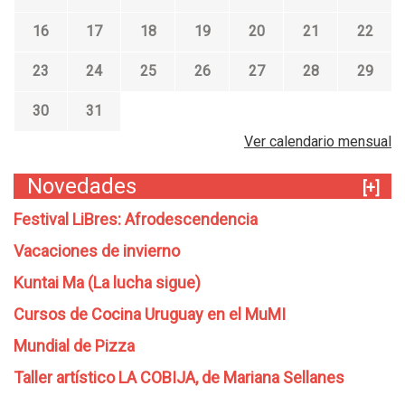
o
c
e
M
t
I
s
h
16
v
17
18
19
20
21
22
U
i
,
,
a
i
M
e
m
m
r
23
d
24
25
26
27
28
29
I
m
e
e
l
e
b
s
s
a
30
o
31
r
d
d
d
+
e
e
e
Ver calendario mensual
e
M
l
l
a
u
a
m
Novedades
[+]
u
s
m
i
t
e
u
Festival LiBres: Afrodescendencia
g
o
o
j
r
r
Vacaciones de invierno
s
e
a
.
r
n
Kuntai Ma (La lucha sigue)
C
t
a
Cursos de Cocina Uruguay en el MuMI
e
r
.
Mundial de Pizza
a
v
Taller artístico LA COBIJA, de Mariana Sellanes
a