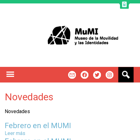
Jump to navigation
B
m
f
t
u
s
c
Novedades
a
r
Novedades
Febrero en el MUMI
Leer más
s