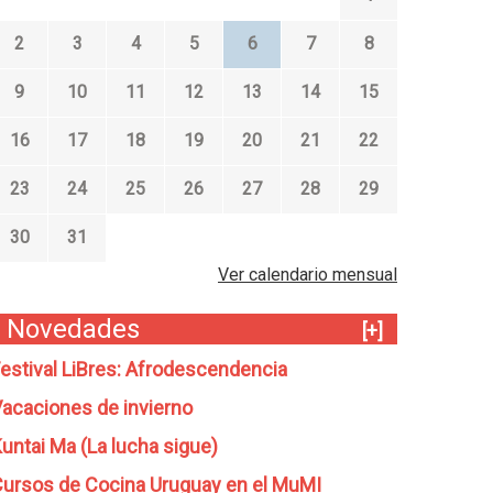
2
3
4
5
6
7
8
9
10
11
12
13
14
15
16
17
18
19
20
21
22
23
24
25
26
27
28
29
30
31
Ver calendario mensual
Novedades
[+]
estival LiBres: Afrodescendencia
acaciones de invierno
untai Ma (La lucha sigue)
ursos de Cocina Uruguay en el MuMI