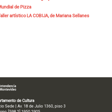
undial de Pizza
aller artístico LA COBIJA, de Mariana Sellanes
rtamento de Cultura
cio Sede | Av. 18 de Julio 1360, piso 3
fono: [598 2] 1950 2905