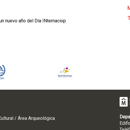
M
T
n nuevo año del Día INternaciop
Depa
ultural / Área Arqueológica
Edifi
Telé