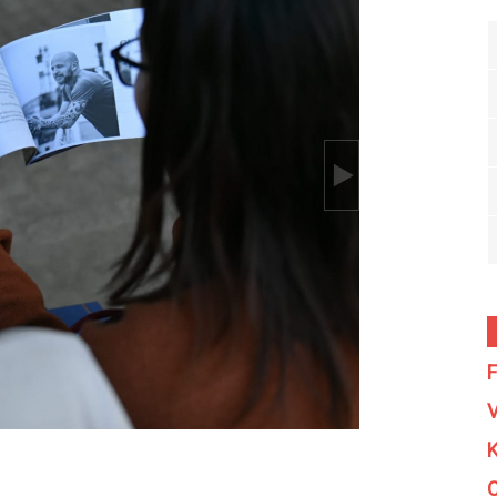
F
V
K
C