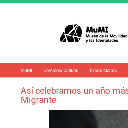
MuMi
Complejo Cultural
Exposiciones
M
e
Así celebramos un año más 
n
Migrante
ú
p
r
i