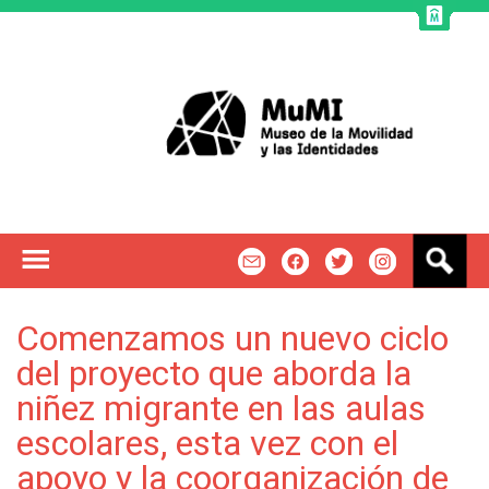
Jump to navigation
B
m
f
t
u
s
c
Comenzamos un nuevo ciclo
a
del proyecto que aborda la
r
niñez migrante en las aulas
escolares, esta vez con el
apoyo y la coorganización de