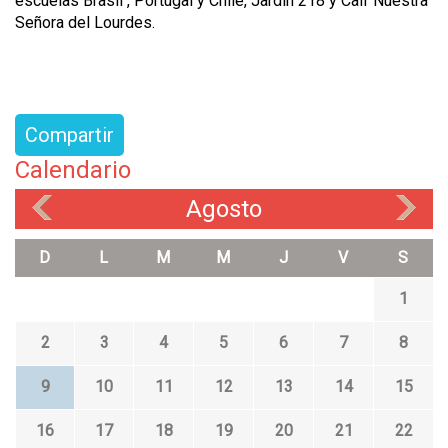
escuelas Brasil , Portugal y Chile, Jardín 218 y Caif Nuestra
Señora del Lourdes.
Compartir
Calendario
Agosto
«
»
D
L
M
M
J
V
S
1
2
3
4
5
6
7
8
9
10
11
12
13
14
15
16
17
18
19
20
21
22