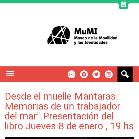
Jump to navigation
B
m
f
t
u
s
c
Desde el muelle Mantaras.
a
Memorias de un trabajador
r
del mar".Presentación del
libro Jueves 8 de enero , 19 hs