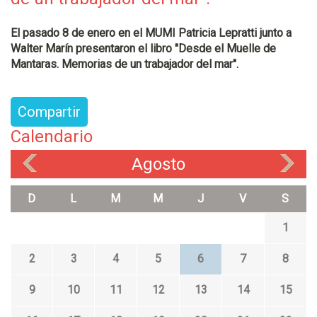
El pasado 8 de enero en el MUMI Patricia Lepratti junto a
Walter Marín presentaron el libro "Desde el Muelle de
Mantaras. Memorias de un trabajador del mar".
Compartir
Calendario
Agosto
«
»
D
L
M
M
J
V
S
1
2
3
4
5
6
7
8
9
10
11
12
13
14
15