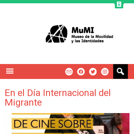
Jump to navigation
B
m
f
t
u
s
c
En el Día Internacional del
a
Migrante
r