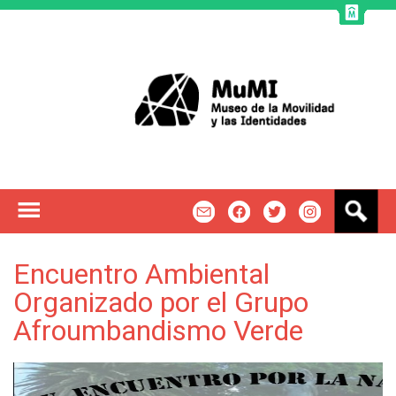
Jump to navigation
B
m
f
t
u
s
c
Encuentro Ambiental
a
Organizado por el Grupo
r
Afroumbandismo Verde