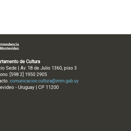
rtamento de Cultura
cio Sede | Av. 18 de Julio 1360, piso 3
fono: [598 2] 1950 2905
acto:
comunicacion.cultura@imm.gub.uy
evideo - Uruguay | CP 11200