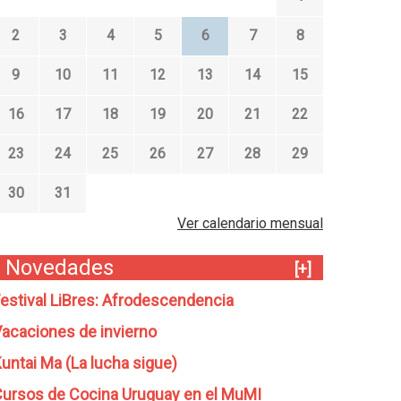
2
3
4
5
6
7
8
9
10
11
12
13
14
15
16
17
18
19
20
21
22
23
24
25
26
27
28
29
30
31
Ver calendario mensual
Novedades
[+]
estival LiBres: Afrodescendencia
acaciones de invierno
untai Ma (La lucha sigue)
ursos de Cocina Uruguay en el MuMI