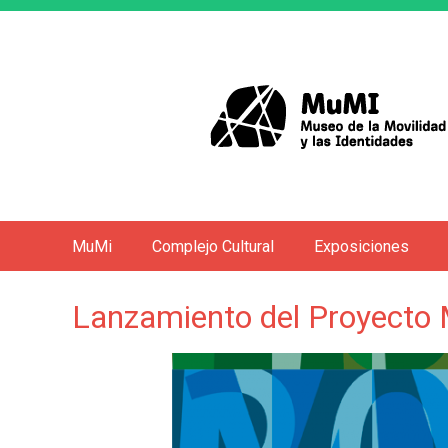
MuMi
Complejo Cultural
Exposiciones
M
e
Lanzamiento del Proyecto
n
ú
p
r
i