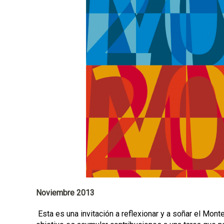
n
c
i
p
a
l
Noviembre 2013
Esta es una invitación a reflexionar y a soñar el Mont