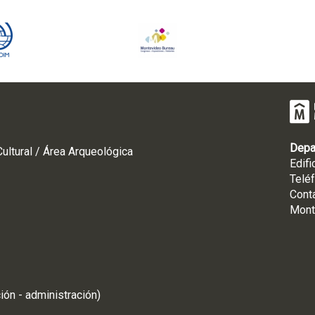
Depa
ultural / Área Arqueológica
Edifi
Telé
Cont
Mont
ión - administración)