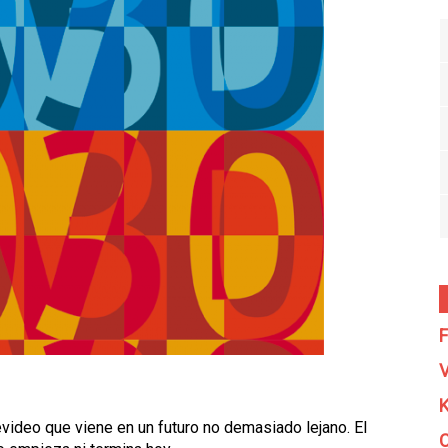
F
V
K
evideo que viene en un futuro no demasiado lejano. El
C