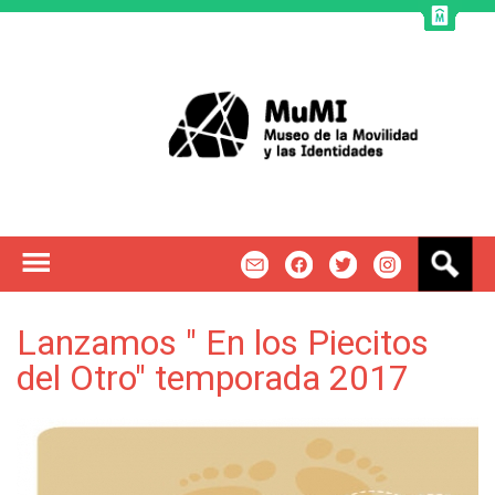
Jump to navigation
B
m
f
t
u
s
c
Lanzamos " En los Piecitos
a
del Otro" temporada 2017
r