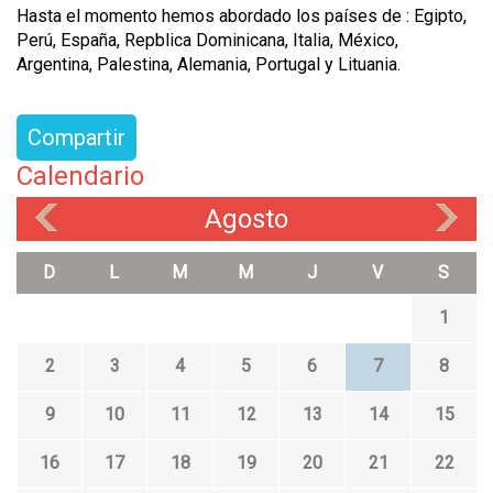
Hasta el momento hemos abordado los países de : Egipto,
Perú, España, Repblica Dominicana, Italia, México,
Argentina, Palestina, Alemania, Portugal y Lituania.
Compartir
Calendario
Agosto
«
»
D
L
M
M
J
V
S
1
2
3
4
5
6
7
8
9
10
11
12
13
14
15
16
17
18
19
20
21
22