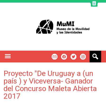
Jump to navigation
B
m
f
t
u
s
c
Proyecto "De Uruguay a (un
a
país ) y Viceversa- Ganador
r
del Concurso Maleta Abierta
2017