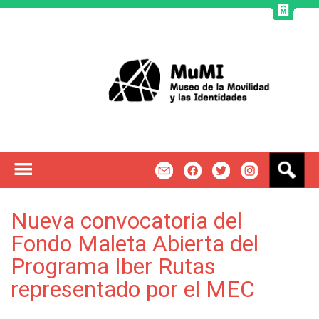
Jump to navigation
B
m
f
t
u
s
c
Nueva convocatoria del
a
Fondo Maleta Abierta del
r
Programa Iber Rutas
representado por el MEC