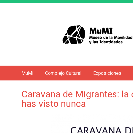
MuMi
Complejo Cultural
Exposiciones
M
e
Caravana de Migrantes: la c
n
has visto nunca
ú
p
r
i