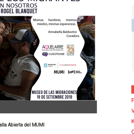
F
V
K
ralla Abierta del MUMI
C