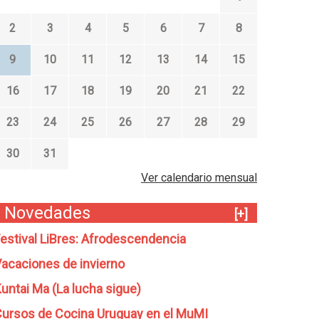
2
3
4
5
6
7
8
9
10
11
12
13
14
15
16
17
18
19
20
21
22
23
24
25
26
27
28
29
30
31
Ver calendario mensual
Novedades
[+]
estival LiBres: Afrodescendencia
acaciones de invierno
untai Ma (La lucha sigue)
ursos de Cocina Uruguay en el MuMI