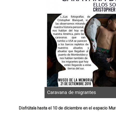
n
c
i
p
a
l
Caravana de migrantes
Disfrútala hasta el 10 de diciembre en el espacio Mu