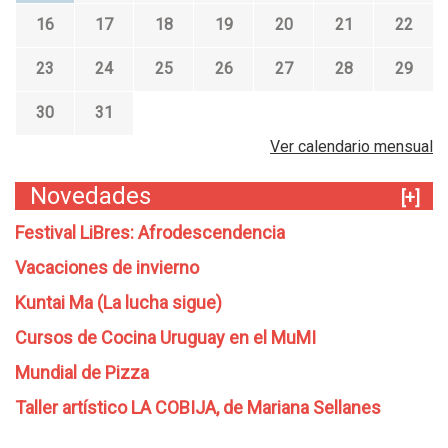
n
16
17
18
19
20
21
22
U
r
23
24
25
26
27
28
29
u
g
30
31
u
a
Ver calendario mensual
y
(
Novedades
[+]
3
e
Festival LiBres: Afrodescendencia
r
Vacaciones de invierno
a
.
Kuntai Ma (La lucha sigue)
e
Cursos de Cocina Uruguay en el MuMI
d
i
Mundial de Pizza
c
i
Taller artístico LA COBIJA, de Mariana Sellanes
ó