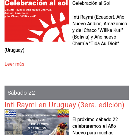
Celebración al Sol
Inti Raymi (Ecuador), Año
Nuevo Andino, Amazónico
y del Chaco "Willka Kuti"
(Bolivia) y Año nuevo
Charrúa "Tidá Au Dioit"
(Uruguay)
Leer más
s
o
b
r
e
Sábado 22
C
Inti Raymi en Uruguay (3era. edición)
e
l
e
El próximo sábado 22
b
celebraremos el Año
r
Nuevo para muchas