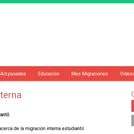
Jump to navigation
Act.pasadas
Educación
Mes Migraciones
Video
terna
ntil.
cerca de la migración interna estudiantil.