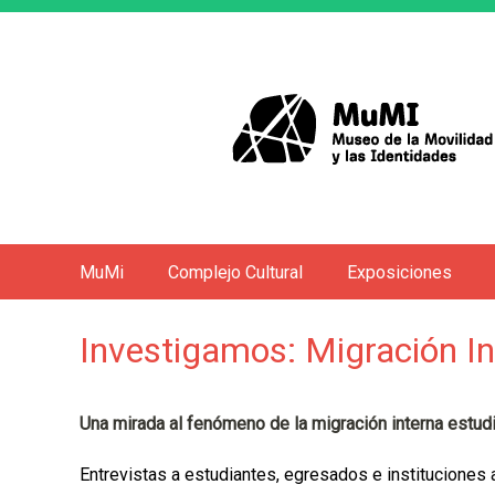
MuMi
Complejo Cultural
Exposiciones
M
e
Investigamos: Migración In
n
ú
p
Una mirada al fenómeno de la migración interna estudia
r
i
Entrevistas a estudiantes, egresados e instituciones a