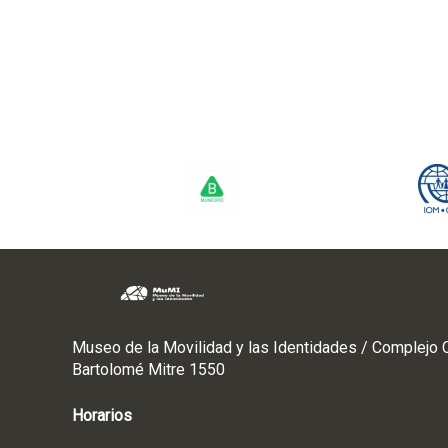
T
A
S
E
G
R
E
S
A
D
O
S
Museo de la Movilidad y las Identidades / Complejo C
Bartolomé Mitre 1550
Horarios