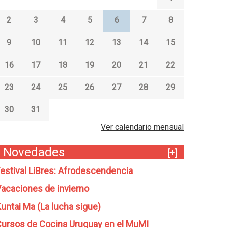
2
3
4
5
6
7
8
9
10
11
12
13
14
15
16
17
18
19
20
21
22
23
24
25
26
27
28
29
30
31
Ver calendario mensual
Novedades
[+]
estival LiBres: Afrodescendencia
acaciones de invierno
untai Ma (La lucha sigue)
ursos de Cocina Uruguay en el MuMI