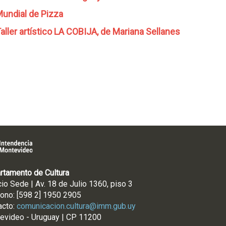
undial de Pizza
aller artístico LA COBIJA, de Mariana Sellanes
rtamento de Cultura
cio Sede | Av. 18 de Julio 1360, piso 3
fono: [598 2] 1950 2905
acto:
comunicacion.cultura@imm.gub.uy
evideo - Uruguay | CP 11200