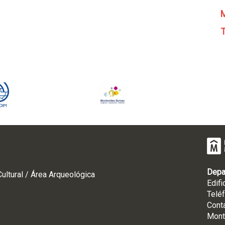
M
T
Depa
ultural / Área Arqueológica
Edifi
Telé
Cont
Mont