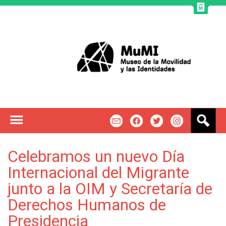
Jump to navigation
B
m
f
t
u
s
c
Celebramos un nuevo Día
a
Internacional del Migrante
r
junto a la OIM y Secretaría de
Derechos Humanos de
Presidencia