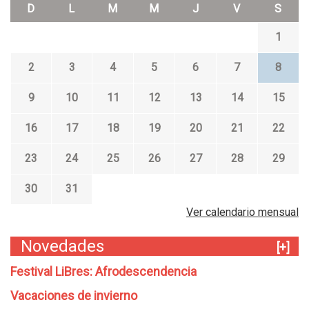
g
D
L
M
M
J
V
S
r
1
á
f
2
3
4
5
6
7
8
i
9
10
11
12
13
14
15
c
a
16
17
18
19
20
21
22
s
23
24
25
26
27
28
29
C
e
30
31
m
Ver calendario mensual
e
n
Novedades
[+]
t
Festival LiBres: Afrodescendencia
e
r
Vacaciones de invierno