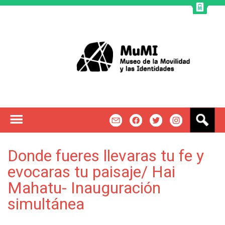
Jump to navigation
B
m
f
t
u
s
c
Donde fueres llevaras tu fe y
a
evocaras tu paisaje/ Hai
r
Mahatu- Inauguración
simultánea