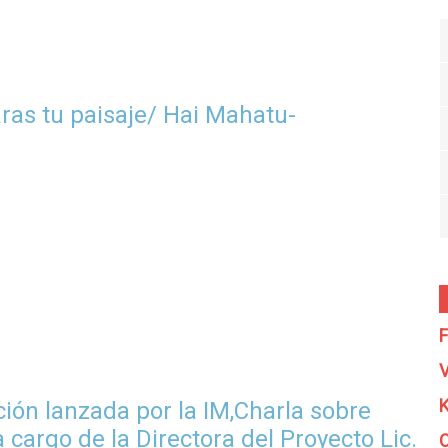
aras tu paisaje/ Hai Mahatu-
F
V
K
ción lanzada por la IM,Charla sobre
cargo de la Directora del Proyecto Lic.
C