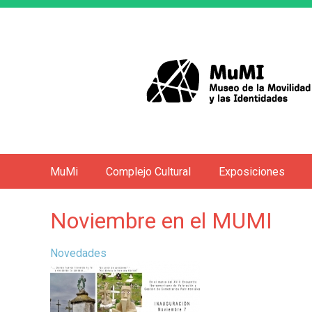
MuMi
Complejo Cultural
Exposiciones
M
e
Noviembre en el MUMI
n
ú
Novedades
p
r
i