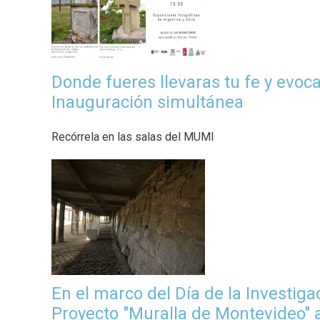
n
c
i
p
Donde fueres llevaras tu fe y evoc
a
Inauguración simultánea
l
Recórrela en las salas del MUMI
En el marco del Día de la Investiga
Proyecto "Muralla de Montevideo" a 