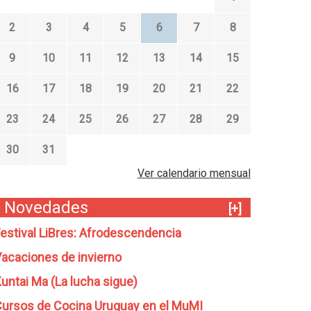
2
3
4
5
6
7
8
9
10
11
12
13
14
15
16
17
18
19
20
21
22
23
24
25
26
27
28
29
30
31
Ver calendario mensual
Novedades
[+]
estival LiBres: Afrodescendencia
acaciones de invierno
untai Ma (La lucha sigue)
ursos de Cocina Uruguay en el MuMI