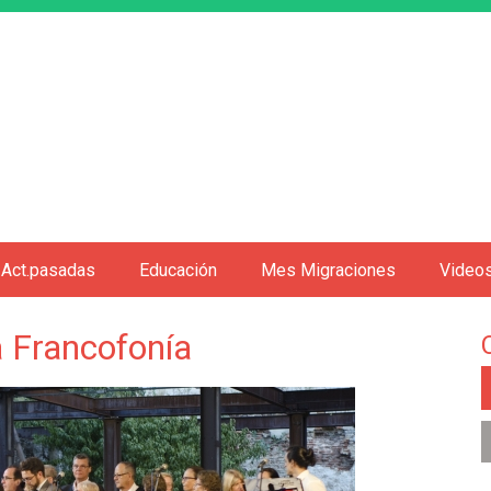
Jump to navigation
Act.pasadas
Educación
Mes Migraciones
Video
la Francofonía