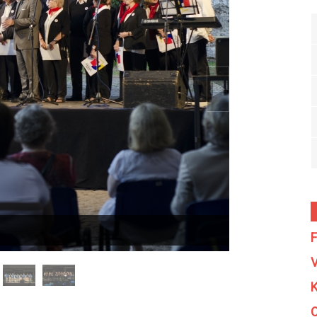
F
V
K
C