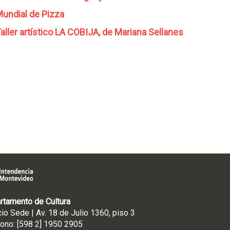
undial de Pizza
aller artístico LA COBIJA, de Mariana Sellanes
rtamento de Cultura
cio Sede | Av. 18 de Julio 1360, piso 3
fono: [598 2] 1950 2905