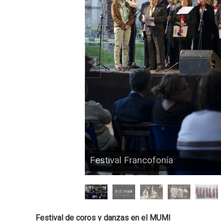
n
c
i
p
a
l
Festival Francofonía
Festival de coros y danzas en el MUMI