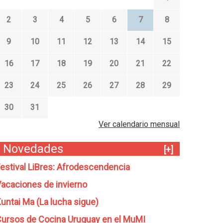
2
3
4
5
6
7
8
9
10
11
12
13
14
15
16
17
18
19
20
21
22
23
24
25
26
27
28
29
30
31
Ver calendario mensual
Novedades
[+]
estival LiBres: Afrodescendencia
acaciones de invierno
untai Ma (La lucha sigue)
ursos de Cocina Uruguay en el MuMI